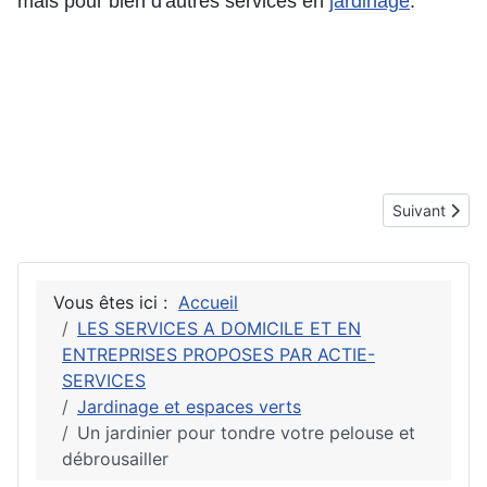
mais pour bien d'autres services en
jardinage
.
Article suivan
Suivant
Vous êtes ici :
Accueil
LES SERVICES A DOMICILE ET EN
ENTREPRISES PROPOSES PAR ACTIE-
SERVICES
Jardinage et espaces verts
Un jardinier pour tondre votre pelouse et
débrousailler