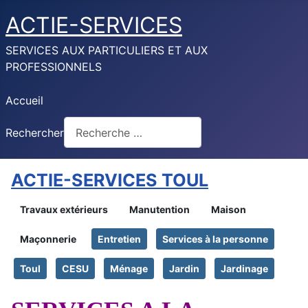
ACTIE-SERVICES
SERVICES AUX PARTICULIERS ET AUX
PROFESSIONNELS
Accueil
Rechercher
ACTIE-SERVICES TOUL
Travaux extérieurs
Manutention
Maison
Maçonnerie
Entretien
Services à la personne
Toul
CESU
Ménage
Jardin
Jardinage